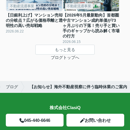
不動産流通事業
不動産流通事業
【日銀利上げ】マンション売却
【2026年5月最新動向】首都圏
の分岐点？広がる価格乖離と透
中古マンション成約単価が73
明性の高い売却戦略
ヶ月ぶりの下落！売り手と買い
手のギャップから読み解く市場
2026.06.22
の行方
2026.06.15
もっと見る
ブログトップへ
ブログ
【お知らせ】海外不動産視察に伴う臨時休業のご案内
株式会社ClasiQ
045-440-6646
お問い合わせ