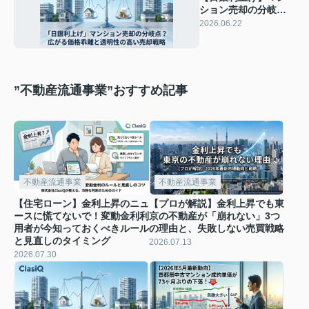
ション売却の分岐
点？広がる価格乖離
2026.06.22
と透明性の高い売却
戦略
”不動産流通事業”おすすめ記事
不動産流通事業
不動産流通事業
【住宅ローン】金利上昇のニュ
【プロが解説】金利上昇でも東
ースに慌てないで！変動金利利
京の不動産が「崩れない」3つ
用者が今知っておくべきルール
の理由と、失敗しない売買戦略
と見直しのタイミング
2026.07.13
2026.07.30