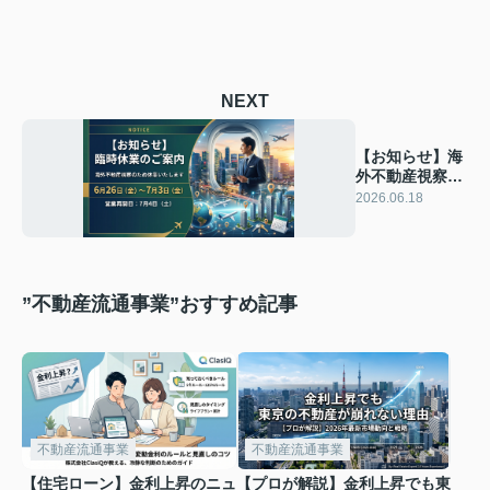
NEXT
【お知らせ】海
外不動産視察に
伴う臨時休業の
2026.06.18
ご案内
”不動産流通事業”おすすめ記事
不動産流通事業
不動産流通事業
【住宅ローン】金利上昇のニュ
【プロが解説】金利上昇でも東