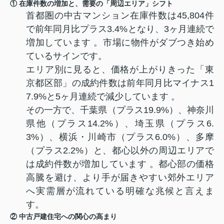
① 在庫件数の増加と、需要の「周辺エリア」シフト
首都圏の中古マンション在庫件数は45,804件
で前年同月比プラス3.4%となり、3ヶ月連続で
増加しています
。市場に物件がダブつき始め
ているサインです。
エリア別に見ると、価格が上がりきった「東
京都区部」の成約件数は前年同月比マイナス1
7.9%と5ヶ月連続で減少しています
。
その一方で、千葉県（プラス19.9%）、神奈川
県他（プラス14.2%）、埼玉県（プラス6.
3%）、横浜・川崎市（プラス6.0%）、多摩
（プラス2.2%）と、都心以外の周辺エリアで
は成約件数が増加しています
。都心部の価格
高騰を避け、より手が届きやすい郊外エリア
へ実需層が流れている明確な兆候と言えま
す。
② 中古戸建住宅への関心の高まり