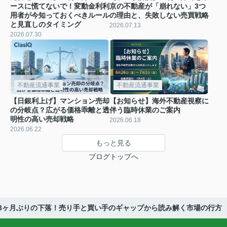
ースに慌てないで！変動金利利
京の不動産が「崩れない」3つ
用者が今知っておくべきルール
の理由と、失敗しない売買戦略
と見直しのタイミング
2026.07.13
2026.07.30
不動産流通事業
不動産流通事業
【日銀利上げ】マンション売却
【お知らせ】海外不動産視察に
の分岐点？広がる価格乖離と透
伴う臨時休業のご案内
明性の高い売却戦略
2026.06.18
2026.06.22
もっと見る
ブログトップへ
73ヶ月ぶりの下落！売り手と買い手のギャップから読み解く市場の行方