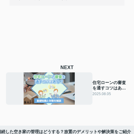
NEXT
住宅ローンの審査
を通すコツはあ
る？基礎知識と対
2025.08.05
策を解説
相続した空き家の管理はどうする？放置のデメリットや解決策をご紹介