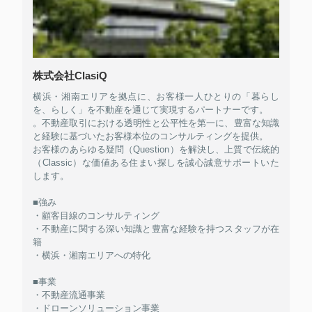
株式会社ClasiQ
横浜・湘南エリアを拠点に、お客様一人ひとりの「暮らし
を、らしく」を不動産を通じて実現するパートナーです。
。不動産取引における透明性と公平性を第一に、豊富な知識
と経験に基づいたお客様本位のコンサルティングを提供。
お客様のあらゆる疑問（Question）を解決し、上質で伝統的
（Classic）な価値ある住まい探しを誠心誠意サポートいた
します。
■強み
・顧客目線のコンサルティング
・不動産に関する深い知識と豊富な経験を持つスタッフが在
籍
・横浜・湘南エリアへの特化
■事業
・不動産流通事業
・ドローンソリューション事業