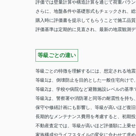
評価では壁量計算や構造計算を通じて荷重バラン
さらに、地盤条件や基礎形式もチェックされ、総
購入時に評価書を提示してもらうことで施工品質
評価基準は定期的に見直され、最新の地震観測デ
等級ごとの違い
等級ごとの特徴を理解するには、想定される地震
等級1は、倒壊防止を目的とした一般住宅向けで
等級2は、学校や病院など避難施設レベルの基準
等級3は、警察署や消防署と同等の耐震性を持ち
保守や修繕計画にも影響し、等級が高いほど復旧
長期的なメンテナンス費用を考慮すると、初期投
不動産査定では、等級が高いほど評価額に上乗せ
家族構成やライフスタイルの変化に合わせて求め