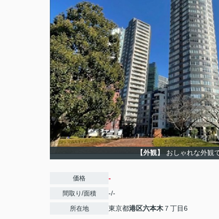
【外観】
おしゃれな外観
-
価格
-/-
間取り/面積
東京都
港区
六本木
７丁目6
所在地