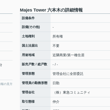
Majes Tower 六本木の詳細情報
設備条件
設備(その他)
-
土地権利
所有権
国土法届出
不要
用途地域
近隣商業/第一種住居
販売戸数 / 総戸数
- / -
分
管理形態
管理会社に全部委託
管理員の勤務形態
日勤
情報の見方
管理会社
（株）東急コミュニティ
取引態様
仲介