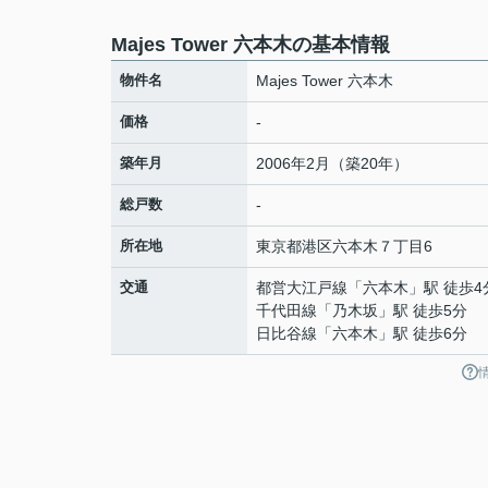
Majes Tower 六本木の基本情報
物件名
Majes Tower 六本木
価格
-
築年月
2006年2月（築20年）
総戸数
-
所在地
東京都
港区
六本木
７丁目6
交通
都営大江戸線
「
六本木
」駅 徒歩4
千代田線
「
乃木坂
」駅 徒歩5分
日比谷線
「
六本木
」駅 徒歩6分