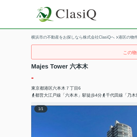
横浜市の不動産をお探しなら株式会社ClasiQへ
港区の物
この物
Majes Tower 六本木
-
東京都
港区
六本木
７丁目6
都営大江戸線「六本木」駅徒歩4分
千代田線「乃木
1
/
1