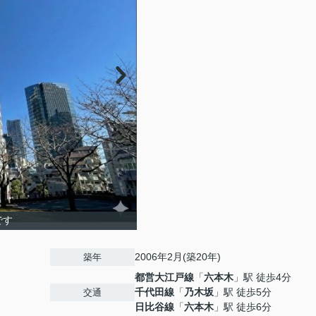
です
2006年2月(築20年)
築年
都営大江戸線
「
六本木
」駅 徒歩4分
千代田線
「
乃木坂
」駅 徒歩5分
交通
日比谷線
「
六本木
」駅 徒歩6分