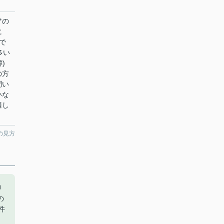
アの
に
で
多い
)
の方
問い
いな
適し
。
の見方
押
の
件