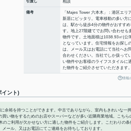
引渡し
相談
備考
「Majes Tower 六本木」：港区エリ
新居にピッタリ。電車移動の多い方
は、駅から徒歩4分の物件がおすすめ
す。地上27階建てでお問い合わせも
物件です。土地面積は1038.93㎡(公簿
となっています。住宅情報をお探し
は、メール又はお電話にて当社へお
合わせください。当社でしか扱って
い物件やお客様のライフスタイルに
た物件をご紹介させていただきます
情報
ポイント)
間に余裕を持つことができます。中古でありながら、室内もきれいな一
の買い物をするためのお店やスーパーなどが多い近隣商業地域。こちら
本木のご利用が欠かせない方に適した物件をご紹介します。こだわりの条
。メール、又はお電話にてご連絡をお待ちしております。